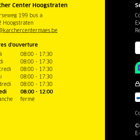
cher Center Hoogstraten
S
rseweg 199 bus a
C
 Hoogstraten
Ex
@karchercentermaes.be
R
es d'ouverture
i
08:00 - 17:30
di
08:00 - 17:30
redi
08:00 - 17:30
i
08:00 - 17:30
redi
08:00 - 17:30
edi
08:00 - 12:00
anche
fermé
C
©
E