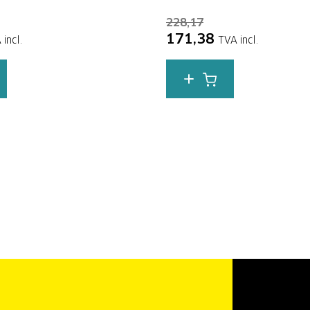
228,17
171,38
 incl.
TVA incl.