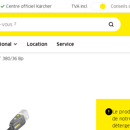
TVA incl.
Centre officiel Kärcher
Conseils
ional
Location
Service
T 380/36 Bp
Le prod
de notr
déterge