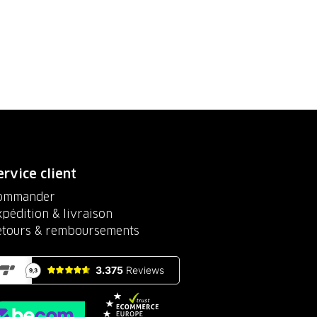
ervice client
ommander
pédition & livraison
etours & remboursements