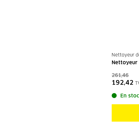
Nettoyeur d
Nettoyeur 
261,46
192,42
T
En sto