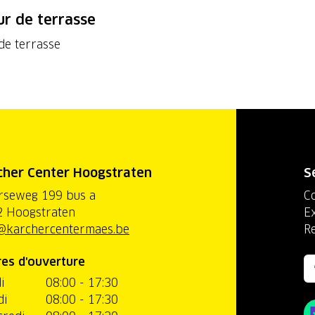
r de terrasse
de terrasse
cher Center Hoogstraten
S
rseweg 199 bus a
C
 Hoogstraten
Ex
@karchercentermaes.be
R
es d'ouverture
i
08:00 - 17:30
di
08:00 - 17:30