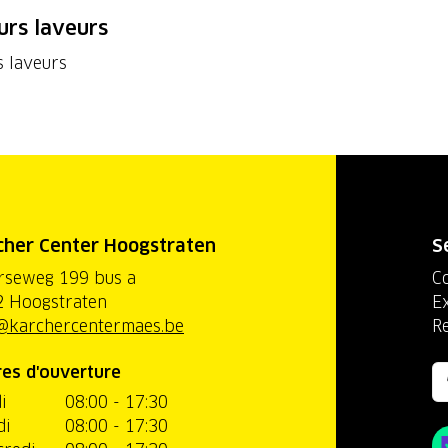
urs laveurs
s laveurs
cher Center Hoogstraten
S
rseweg 199 bus a
C
 Hoogstraten
Ex
@karchercentermaes.be
R
es d'ouverture
i
08:00 - 17:30
di
08:00 - 17:30