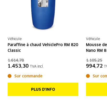
Véhicule
Véhicule
Paraffine à chaud VehiclePro RM 820
Mousse de 
Classic
Nano RM 81
1.614,78
1.105,25
1.453,30
994,72
TVA incl.
T
Sur commande
Sur co
PLUS D'INFO