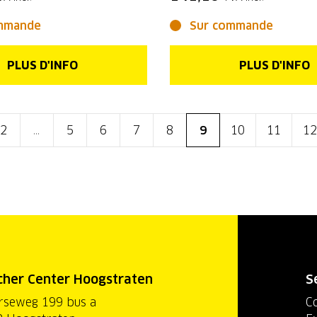
mmande
Sur commande
PLUS D'INFO
PLUS D'INFO
2
...
5
6
7
8
9
10
11
12
cher Center Hoogstraten
S
rseweg 199 bus a
C