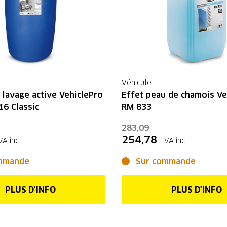
Véhicule
lavage active VehiclePro
Effet peau de chamois Ve
6 Classic
RM 833
283,09
254,78
VA incl.
TVA incl.
mmande
Sur commande
PLUS D'INFO
PLUS D'INFO