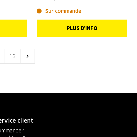
Sur commande
PLUS D'INFO
13
ervice client
ommander