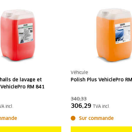
Véhicule
halls de lavage et
Polish Plus VehiclePro R
 VehiclePro RM 841
340,33
306,29
VA incl.
TVA incl.
mmande
Sur commande