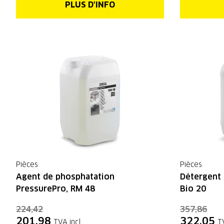
PLUS D'INFO
Pièces
Pièces
Agent de phosphatation
Détergent 
PressurePro, RM 48
Bio 20
224,42
357,86
201,98
322,05
TVA incl.
T