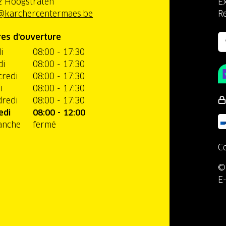
 Hoogstraten
Ex
@karchercentermaes.be
R
es d'ouverture
i
08:00 - 17:30
di
08:00 - 17:30
redi
08:00 - 17:30
i
08:00 - 17:30
redi
08:00 - 17:30
edi
08:00 - 12:00
anche
fermé
C
©
E