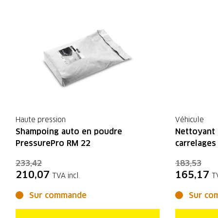
Haute pression
Véhicule
Shampoing auto en poudre
Nettoyant 
PressurePro RM 22
carrelages
233,42
183,53
210,07
165,17
TVA incl.
T
Sur commande
Sur co