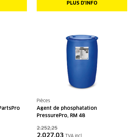
PLUS D'INFO
Pièces
PartsPro
Agent de phosphatation
PressurePro, RM 48
2.252,25
2.027,03
TVA incl.