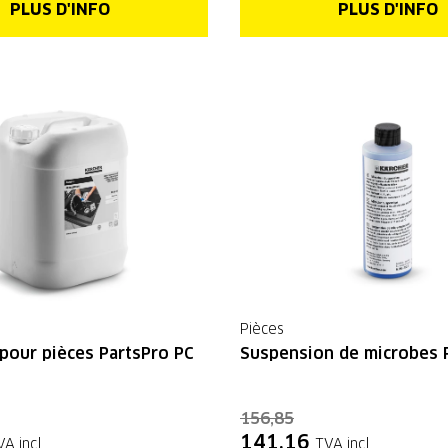
PLUS D'INFO
PLUS D'INFO
Pièces
pour pièces PartsPro PC
Suspension de microbes 
156,85
141,16
VA incl.
TVA incl.