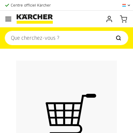
La plus grande offre en ligne
Centre officiel Kärcher
Score client:
9,3/10