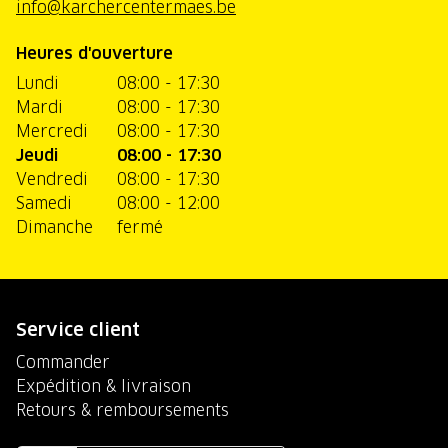
info@karchercentermaes.be
Heures d'ouverture
Lundi
08:00 - 17:30
Mardi
08:00 - 17:30
Mercredi
08:00 - 17:30
Jeudi
08:00 - 17:30
Vendredi
08:00 - 17:30
Samedi
08:00 - 12:00
Dimanche
fermé
Service client
Commander
Expédition & livraison
Retours & remboursements