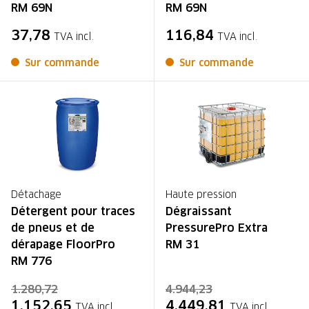
RM 69N
RM 69N
37,78
116,84
TVA incl.
TVA incl.
Sur commande
Sur commande
Détachage
Haute pression
Détergent pour traces
Dégraissant
de pneus et de
PressurePro Extra
dérapage FloorPro
RM 31
RM 776
1.280,72
4.944,23
1.152,65
4.449,81
TVA incl.
TVA incl.