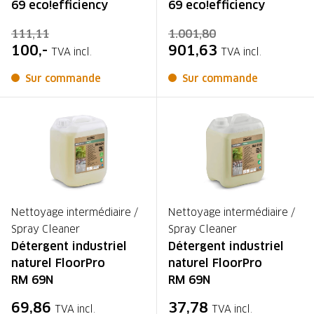
69 eco!efficiency
69 eco!efficiency
111,11
1.001,80
100,-
901,63
TVA incl.
TVA incl.
Sur commande
Sur commande
Nettoyage intermédiaire /
Nettoyage intermédiaire /
Spray Cleaner
Spray Cleaner
Détergent industriel
Détergent industriel
naturel FloorPro
naturel FloorPro
RM 69N
RM 69N
69,86
37,78
TVA incl.
TVA incl.