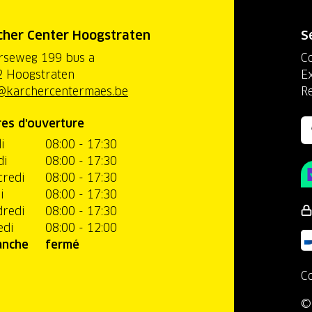
cher Center Hoogstraten
S
rseweg 199 bus a
C
 Hoogstraten
Ex
@karchercentermaes.be
R
es d'ouverture
i
08:00 - 17:30
di
08:00 - 17:30
redi
08:00 - 17:30
i
08:00 - 17:30
redi
08:00 - 17:30
edi
08:00 - 12:00
anche
fermé
C
©