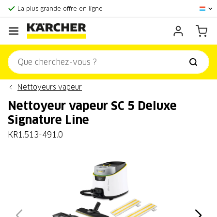
Score client:
9,3/10
La plus grande offre en ligne
Centre officiel Kärcher
Score client:
9,3/10
Nettoyeurs vapeur
Nettoyeur vapeur SC 5 Deluxe
Signature Line
KR1.513-491.0