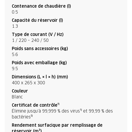
Contenance de chaudière (l)
0.5
Capacité du réservoir (l)
1.3
Type de courant (V / Hz)
1 / 220 – 240 / 50
Poids sans accessoires (kg)
5.6
Poids avec emballage (kg)
9.5
Dimensions (L × l × h) (mm)
400 x 265 x 300
Couleur
Blanc
Certificat de contrôle¹⁾
Élimine jusqu'à 99,999 % des virus¹⁾ et 99,99 % des
bactéries²⁾
Rendement surfacique par remplissage de
réservoir (m²)