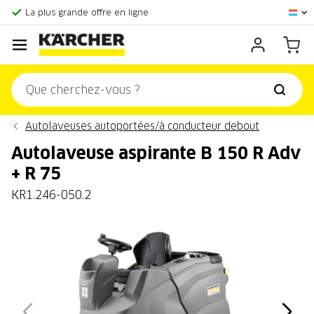
Score client:
9,3/10
La plus grande offre en ligne
Centre officiel Kärcher
Score client:
9,3/10
Autolaveuses autoportées/à conducteur debout
Autolaveuse aspirante B 150 R Adv
+ R 75
KR1.246-050.2