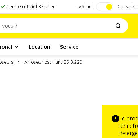
TVA incl.
Centre officiel Kärcher
Conseils
ional
Location
Service
oseurs
Arroseur oscillant OS 3.220
Le prod
de notr
déterge