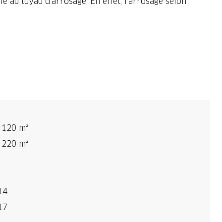
au tuyau d'arrosage. En effet, l'arrosage selon
 120 m²
 220 m²
14
17