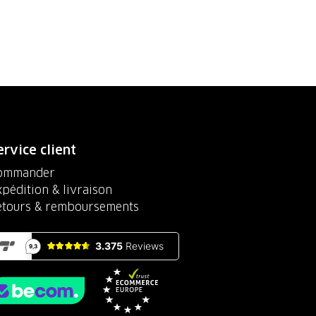
ervice client
ommander
pédition & livraison
etours & remboursements